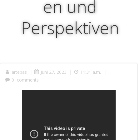
en und
Perspektiven
|
|
|
artebas
Juni 27, 2023
11:31 a.m.
0
comments