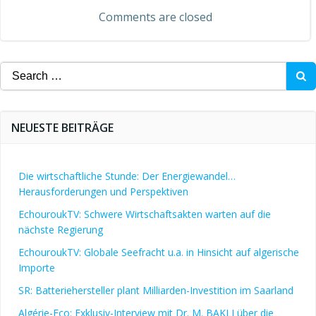
Comments are closed
Search
for:
NEUESTE BEITRÄGE
Die wirtschaftliche Stunde: Der Energiewandel…
Herausforderungen und Perspektiven
EchouroukTV: Schwere Wirtschaftsakten warten auf die
nächste Regierung
EchouroukTV: Globale Seefracht u.a. in Hinsicht auf algerische
Importe
SR: Batteriehersteller plant Milliarden-Investition im Saarland
Algérie-Eco: Exklusiv-Interview mit Dr. M. BAKLI über die