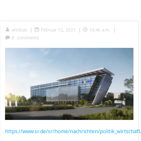
|
|
|
artebas
Februar 12, 2021
10:46 a.m.
0
comments
https://www.sr.de/sr/home/nachrichten/politik_wirtschaf