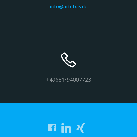
info@artebas.de
+49681/94007723