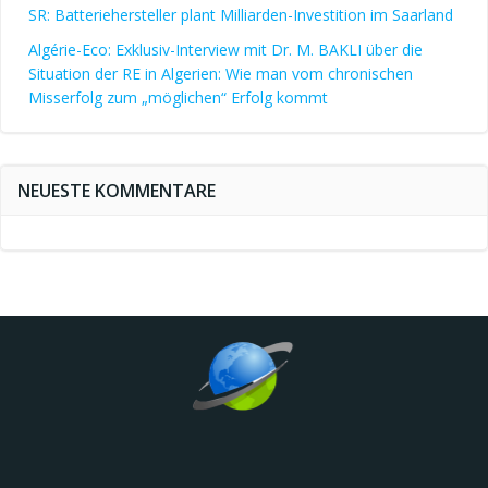
SR: Batteriehersteller plant Milliarden-Investition im Saarland
Algérie-Eco: Exklusiv-Interview mit Dr. M. BAKLI über die
Situation der RE in Algerien: Wie man vom chronischen
Misserfolg zum „möglichen“ Erfolg kommt
NEUESTE KOMMENTARE